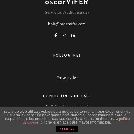
oscarVíFER
single_animation_delay=»200″
Servicios Audiovisuales
loop=»size:All|order_by:date|order:ASC|post_type:post»
filtering_menu=»inline» single_text_hover=»»
hola@oscarvifer.com
single_block_click=»» single_no_background=»»
single_title_uppercase=»» single_title_serif=»»
single_title_divider=»» single_half_padding=»»
single_title_bold=»yes»
items=»eyI0NjI5X2kiOnsic2luZ2xlX3dpZHRoIjoiNCIsInNpbmd
FOLLOW ME!
footer_position=»left» carousel_rtl=»»
filtering_transform=»uppercase»]
@oscarvifer
CONDICIONES DE USO
Política de privacidad
Este sitio web utiliza cookies para que usted tenga la mejor experiencia de
Aviso Legal
usuario. Si continúa navegando está dando su consentimiento para la
aceptación de las mencionadas cookies y la aceptación de nuestra
política
de cookies
, pinche el enlace para mayor información.
ACEPTAR