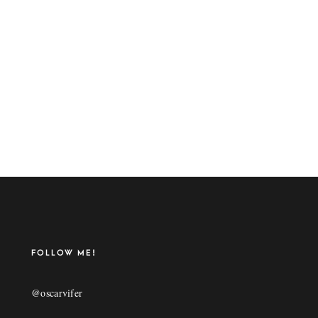
 de encabezado personaliz
FOLLOW ME!
@oscarvifer