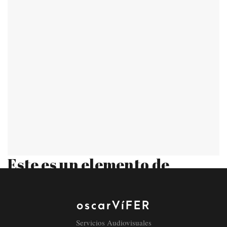
Este es un elemento de
encabezado personalizado
oscarVíFER
Servicios Audiovisuales