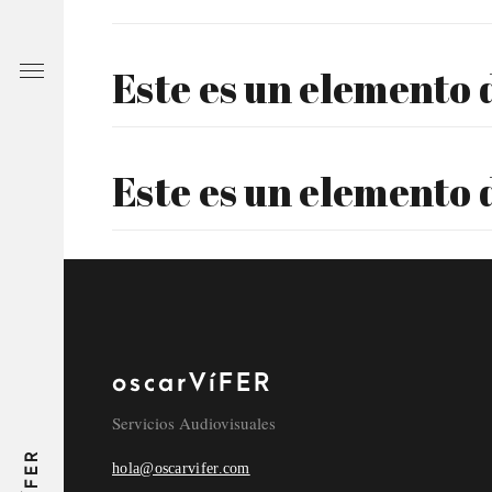
Este es un elemento
Este es un elemento
Este es un elemento
oscarVíFER
Este es un elemento
Servicios Audiovisuales
hola@oscarvifer.com