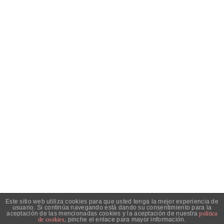
Este sitio web utiliza cookies para que usted tenga la mejor experiencia de
usuario. Si continúa navegando está dando su consentimiento para la
aceptación de las mencionadas cookies y la aceptación de nuestra
política
oscarVIFER © 2020
-
Política de privacidad
Aviso Legal
de cookies
, pinche el enlace para mayor información.