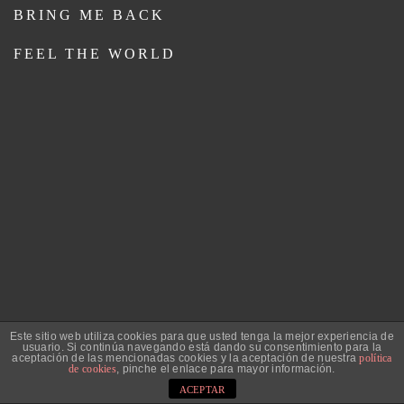
BRING ME BACK
FEEL THE WORLD
Este sitio web utiliza cookies para que usted tenga la mejor experiencia de
usuario. Si continúa navegando está dando su consentimiento para la
aceptación de las mencionadas cookies y la aceptación de nuestra
política
oscarVIFER © 2020
-
Política de privacidad
Aviso Legal
de cookies
, pinche el enlace para mayor información.
ACEPTAR