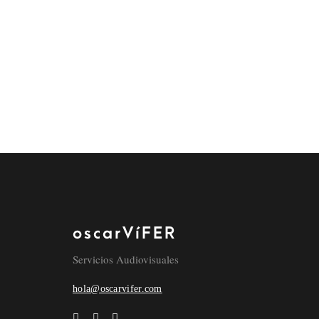
oscarVíFER
Servicios Audiovisuales
hola@oscarvifer.com