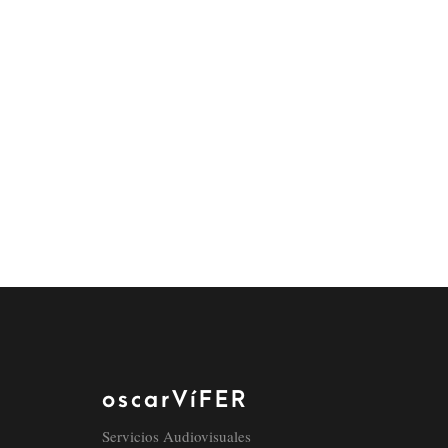
oscarVíFER
Servicios Audiovisuales