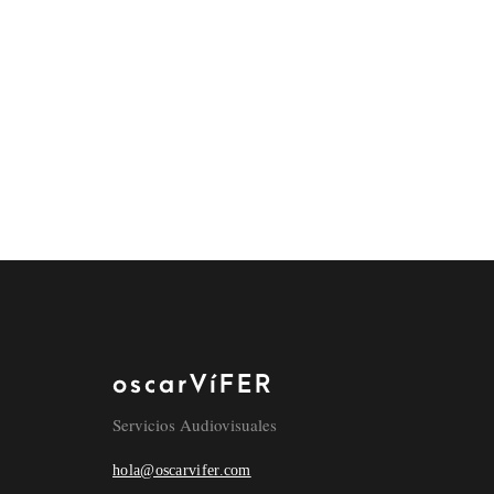
oscarVíFER
Servicios Audiovisuales
hola@oscarvifer.com