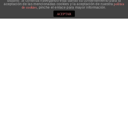
usuario. Si continúa navegando está dando su consentimiento para la
aceptación de las mencionadas cookies y la aceptación de nuestra
política
de cookies
, pinche el enlace para mayor información.
ACEPTAR