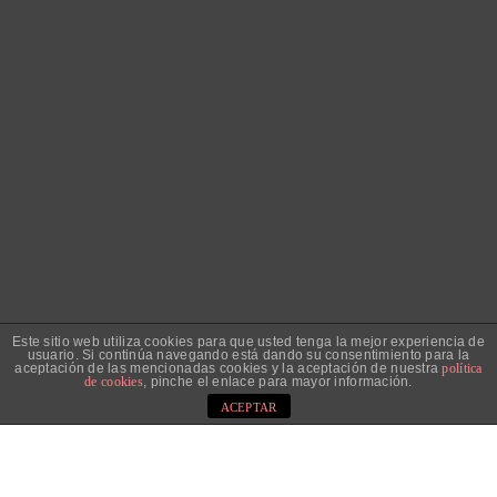
Este sitio web utiliza cookies para que usted tenga la mejor experiencia de
usuario. Si continúa navegando está dando su consentimiento para la
aceptación de las mencionadas cookies y la aceptación de nuestra
política
de cookies
, pinche el enlace para mayor información.
ACEPTAR