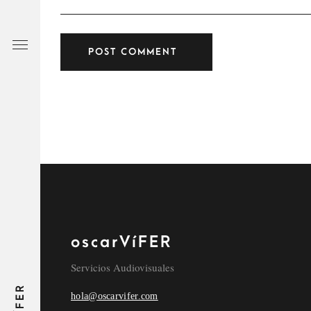
oscarVíFER
Servicios Audiovisuales
hola@oscarvifer.com