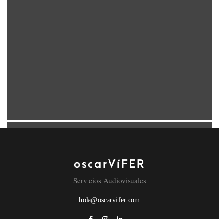
oscarVíFER
Servicios Audiovisuales
Dreaming place
hola@oscarvifer.com