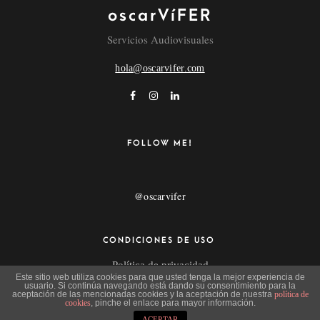
oscarVíFER
NAME
Servicios Audiovisuales
hola@oscarvifer.com
EMAIL
POR FAVOR, INTRODUCE UNA RESPUESTA EN
FOLLOW ME!
DÍGITOS:
3 × 4 =
@oscarvifer
CONDICIONES DE USO
Política de privacidad
Este sitio web utiliza cookies para que usted tenga la mejor experiencia de
Aviso Legal
usuario. Si continúa navegando está dando su consentimiento para la
aceptación de las mencionadas cookies y la aceptación de nuestra
política de
cookies
, pinche el enlace para mayor información.
ACEPTAR