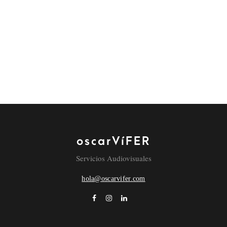
LEAVE A COMMENT
COMMENT
oscarVíFER
NAME
Servicios Audiovisuales
hola@oscarvifer.com
EMAIL
POR FAVOR, INTRODUCE UNA RESPUESTA EN